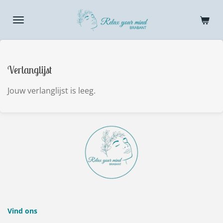
Ga
direct
naar
de
hoofdinhoud
Verlanglijst
Jouw verlanglijst is leeg.
Vind ons