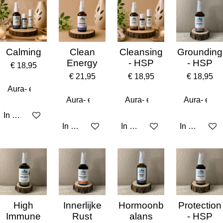
Calming
Clean
Cleansing
Grounding
Energy
- HSP
- HSP
€ 18,95
€ 21,95
€ 18,95
€ 18,95
In winkelwagen
In winkelwagen
In winkelwagen
In winkelw
High
Innerlijke
Hormoonb
Protection
Immune
Rust
alans
- HSP