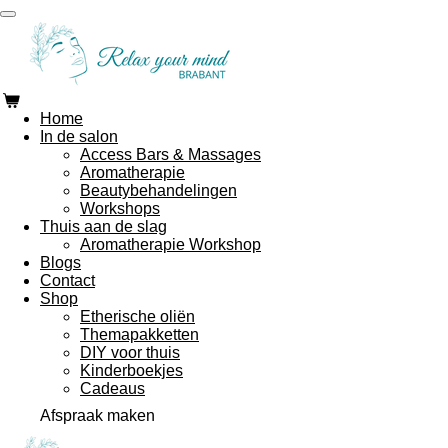
Ga
direct
naar
de
hoofdinhoud
Home
In de salon
Access Bars & Massages
Aromatherapie
Beautybehandelingen
Workshops
Thuis aan de slag
Aromatherapie Workshop
Blogs
Contact
Shop
Etherische oliën
Themapakketten
DIY voor thuis
Kinderboekjes
Cadeaus
Afspraak maken