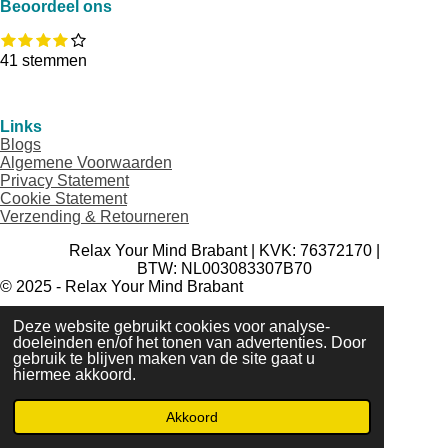
Beoordeel ons
b
a
s
o
g
A
1
2
3
4
5
R
S
o
r
p
s
s
s
s
s
a
t
41 stemmen
k
a
p
t
t
t
t
t
t
e
e
e
e
e
e
m
i
m
r
r
r
r
r
n
m
r
r
r
r
Links
g
e
e
e
e
e
Blogs
:
n
n
n
n
n
Algemene
Voorwaarden
3
Privacy Statement
.
Cookie Statement
9
Verzending & Retourneren
2
6
Relax Your Mind Brabant | KVK:
76372170
|
8
BTW: NL003083307B70
2
© 2025 - Relax Your Mind Brabant
9
2
Deze website gebruikt cookies voor analyse-
6
doeleinden en/of het tonen van advertenties. Door
8
gebruik te blijven maken van de site gaat u
2
hiermee akkoord.
9
2
Akkoord
7
s