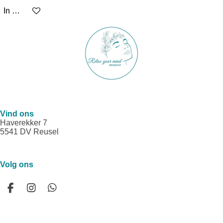
In winkelwagen
Vind ons
Haverekker 7
5541 DV Reusel
Volg ons
F
I
W
a
n
h
c
s
a
e
t
t