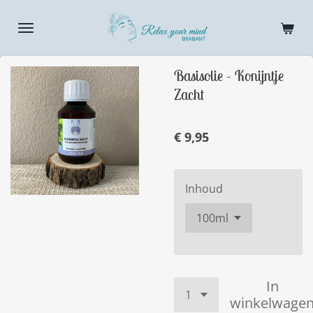
Ga
direct
naar
de
Basisolie - Konijntje
hoofdinhoud
Zacht
€ 9,95
Inhoud
In
winkelwage