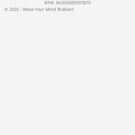
BTW: NL003083307B70
2
© 2025 - Relax Your Mind Brabant
6
8
2
9
2
7
s
t
e
r
r
e
n