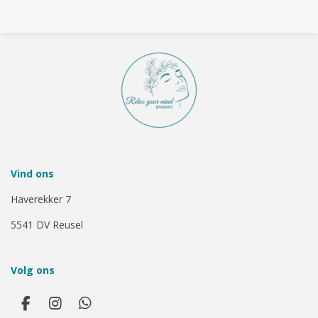
Vind ons
Haverekker 7
5541 DV Reusel
Volg ons
F
I
W