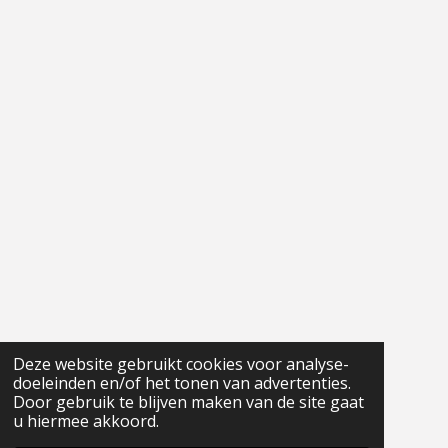
8
2
9
2
7
s
t
e
r
r
e
n
Deze website gebruikt cookies voor analyse-
doeleinden en/of het tonen van advertenties.
Door gebruik te blijven maken van de site gaat
u hiermee akkoord.