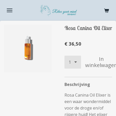
Ga
direct
naar
de
Rosa Canina Oil Elixer
hoofdinhoud
€ 36,50
In
winkelwage
Beschrijving
Rosa Canina Oil Elixer is
een waar wondermiddel
voor de droge en/of
rijpere huid! Het elixer