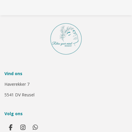
Vind ons
Haverekker 7
5541 DV Reusel
Volg ons
F
I
W