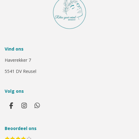
Vind ons
Haverekker 7
5541 DV Reusel
Volg ons
F
I
W
a
n
h
c
s
a
e
t
t
Beoordeel ons
b
a
s
o
g
A
1
2
3
4
5
S