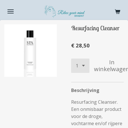
Ga
direct
naar
Resurfacing Cleanser
de
hoofdinhoud
€ 28,50
In
winkelwage
Beschrijving
Resurfacing Cleanser.
Een onmisbaar product
voor de droge,
vochtarme en/of rijpere