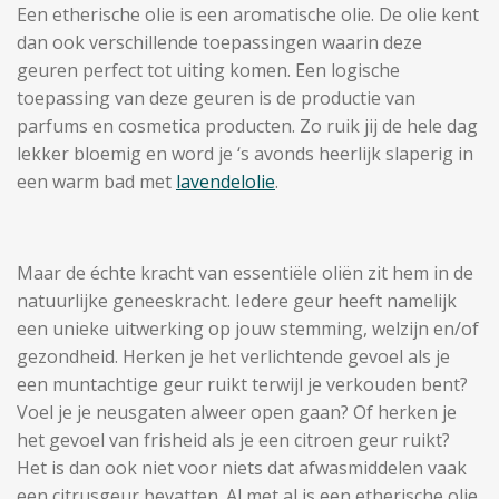
Een etherische olie is een aromatische olie. De olie kent
dan ook verschillende toepassingen waarin deze
geuren perfect tot uiting komen. Een logische
toepassing van deze geuren is de productie van
parfums en cosmetica producten. Zo ruik jij de hele dag
lekker bloemig en word je ‘s avonds heerlijk slaperig in
een warm bad met
lavendelolie
.
Maar de échte kracht van essentiële oliën zit hem in de
natuurlijke geneeskracht. Iedere geur heeft namelijk
een unieke uitwerking op jouw stemming, welzijn en/of
gezondheid. Herken je het verlichtende gevoel als je
een
muntachtige geur
ruikt terwijl je verkouden bent?
Voel je je neusgaten alweer open gaan? Of herken je
het gevoel van frisheid als je een citroen geur ruikt?
Het is dan ook niet voor niets dat afwasmiddelen vaak
een citrusgeur bevatten. Al met al is een etherische olie